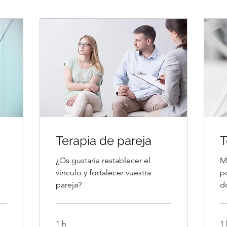
Terapia de pareja
T
¿Os gustaría restablecer el
M
e
vínculo y fortalecer vuestra
p
pareja?
d
1 h
1 